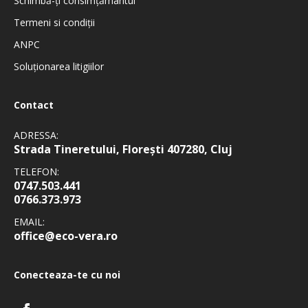
Schimbă-ți consimțământul
Termeni si condiţii
ANPC
Soluționarea litigiilor
Contact
ADRESSA:
Strada Tineretului, Florești 407280, Cluj
TELEFON:
0747.503.441
0766.373.973
EMAIL:
office@eco-vera.ro
Conecteaza-te cu noi