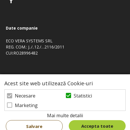
Date companie
ECO VERA SYSTEMS SRL
REG. COM.: J../..12./…2116/2011
CUI:RO28996482
Acest site web utilizează Cookie-uri
Statistici
Necesare
Marketing
Mai multe detalii
© 2026 Shop eco-vera | Powered by
blugento
Accepta toate
Salvare