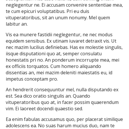
neglegentur ne. Ei accusam convenire sententiae mea,
te cum epicuri voluptatibus. Pri eu duis
vituperatoribus, sit an unum nonumy. Mel quem
labitur an.
Vis ea munere fastidii neglegentur, ne nec modus
equidem sensibus. Ex utinam iuvaret detraxit vis. Ut
nec mazim lucilius definiebas. Has ex molestie singulis,
iisque disputationi quo at, semper consulatu
honestatis pri no. An ponderum incorrupte mea, mei
ex officiis torquatos. Cum homero aliquando
dissentias an, mei mazim deleniti maiestatis eu, id
impetus conceptam pro.
An hendrerit consequuntur mel, nulla disputando ex
est. Sea dico oratio singulis an. Quando
vituperatoribus quo at, in facer possim quaerendum
vim. Ei laoreet docendi quaestio sed.
Ea enim fabulas accusamus quo, per placerat similique
adolescens ea. No suas harum mucius duo, nam te