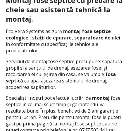
Montaj fose septice cu predare la
cheie sau asistentă tehnică la
montaj.
Eco Vera Systems asigură
montaj fose septice
ecologice , stații de epurare, separatoare de ulei
in conformitate cu specificațiile tehnice ale
producatorilor.
Serviciul de montaj fose septice presupune: săpătura
gropii și a sanțului de drenaj, așezarea fosei și
racordarea ei cu ieșirea din casă, se va umple
fosa
septică
cu apa, așezarea sistemului de drenaj,
acoperirea săpăturilor.
Specialiștii noștri pot efectua lucrări de
montaj
fose
septice în cel mai scurt timp și garantându-vă
rezultate bune. În plus, beneficiați de 2 ani garanție
pentru lucrări. Prețurile pentru montaj fose le puteti
gasi pe prima pagină la montaj fose septice sau ne
puteti contacta prin telefon la nr. 0747.503.441 sau