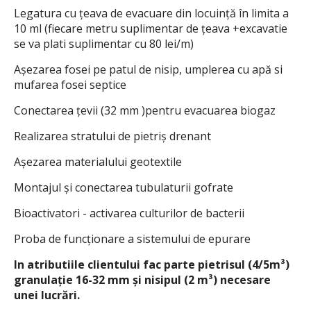
Legatura cu ţeava de evacuare din locuinţă în limita a
10 ml (fiecare metru suplimentar de ţeava +excavatie
se va plati suplimentar cu 80 lei/m)
Aşezarea fosei pe patul de nisip, umplerea cu apă si
mufarea fosei septice
Conectarea ţevii (32 mm )pentru evacuarea biogaz
Realizarea stratului de pietriş drenant
Aşezarea materialului geotextile
Montajul şi conectarea tubulaturii gofrate
Bioactivatori - activarea culturilor de bacterii
Proba de funcţionare a sistemului de epurare
In atributiile clientului fac parte pietrisul (4/5m³)
granulaţie 16-32 mm şi nisipul (2 m³) necesare
unei lucrări.