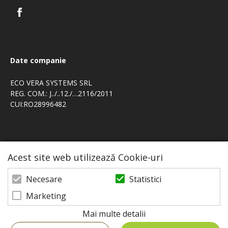
Date companie
ECO VERA SYSTEMS SRL
REG. COM.: J../..12./…2116/2011
CUI:RO28996482
Acest site web utilizează Cookie-uri
Statistici
Necesare
Marketing
Mai multe detalii
© 2026 Shop eco-vera | Powered by
blugento